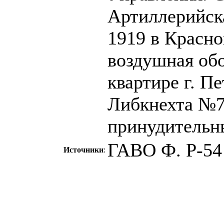
Артиллерийска
1919 в Красн
воздушная обо
квартире г. П
Либкнехта №79
принудительны
ГАВО Ф. Р-54 
Источники
: