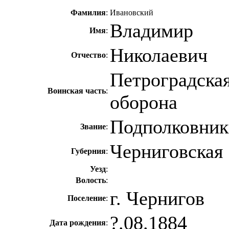
Фамилия
:
Ивановский
Владимир
Имя
:
Николаевич
Отчество
:
Петроградска
Воинская часть
:
оборона
Подполковник
Звание
:
Черниговская
Губерния
:
Уезд
:
Волость
:
г. Чернигов
Поселение
:
?.08.1884
Дата рождения
: