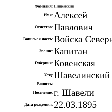
Фамилия
:
Нищенский
Алексей
Имя
:
Павлович
Отчество
:
Войска Север
Воинская часть
:
Капитан
Звание
:
Ковенская
Губерния
:
Шавелинский
Уезд
:
Волость
:
г. Шавели
Поселение
:
22.03.1895
Дата рождения
: