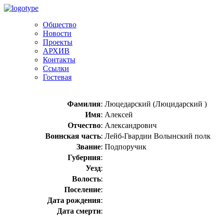
Общество
Новости
Проекты
АРХИВ
Контакты
Ссылки
Гостевая
Фамилия
:
Люцедарский (Люцидарский )
Имя
:
Алексей
Отчество
:
Александрович
Воинская часть
:
Лейб-Гвардии Волынский полк
Звание
:
Подпоручик
Губерния
:
Уезд
:
Волость
:
Поселение
:
Дата рождения
:
Дата смерти
: