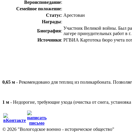
Вероисповедание
:
Семейное положение
:
Статус
:
Арестован
Награды
:
Участник Великой войны. Был ран
Биография
:
лагере принудительных работ в г.
Источники
:
РГВИА Картотека бюро учета поте
0,65 м
- Рекомендовано для теплиц из поликарбоната. Позволя
1 м
- Недорогие, требующие ухода (очистка от снега, установк
© 2026 "Вологодское военно - историческое общество"