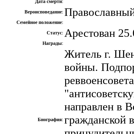
Дата смерти
:
Православны
Вероисповедание
:
Семейное положение
:
Арестован 25.
Статус
:
Награды
:
Житель г. Ше
войны. Подпо
реввоенсовета
"антисоветск
направлен в В
гражданской в
Биография
:
принудительны