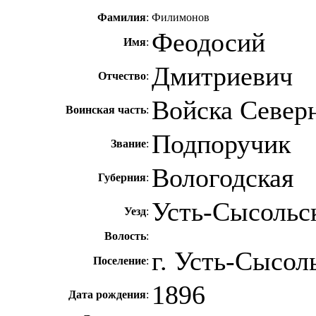
Фамилия
:
Филимонов
Феодосий
Имя
:
Дмитриевич
Отчество
:
Войска Север
Воинская часть
:
Подпоручик
Звание
:
Вологодская
Губерния
:
Усть-Сысольс
Уезд
:
Волость
:
г. Усть-Сысол
Поселение
:
1896
Дата рождения
: